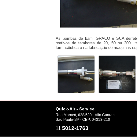
As bombas de barril GRACO e SCA derrete
reativos de tambores de 20, 50 ou 200 litr
farmacêutica e na fabricação de maquinas es
Quick-Air - Service
Rua Maracá, 628/630 - Vila Guarani
São Paulo-SP - CEP: 04313-210
5012-1763
11