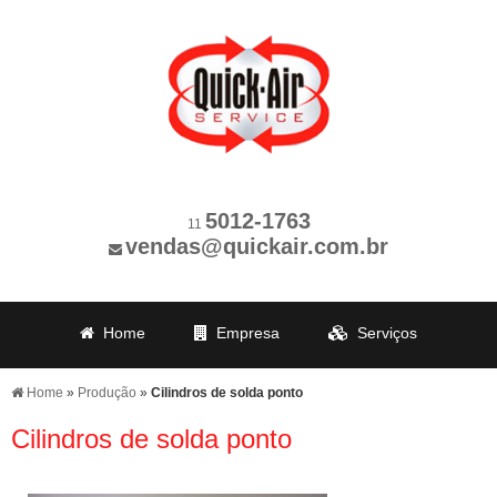
5012-1763
11
vendas@quickair.com.br
Home
Empresa
Serviços
Revisões
Produção
Clientes
Home
»
Produção
»
Cilindros de solda ponto
Informações
Contato
Cilindros de solda ponto