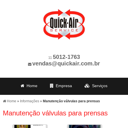
5012-1763
11
vendas@quickair.com.br
Home
Empresa
Serviços
Revisões
Produção
Clientes
Home
»
Informações
»
Manutenção válvulas para prensas
Informações
Contato
Manutenção válvulas para prensas