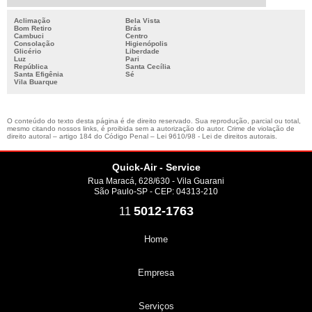
Aclimação
Bela Vista
Bom Retiro
Brás
Cambuci
Centro
Consolação
Higienópolis
Glicério
Liberdade
Luz
Pari
República
Santa Cecília
Santa Efigênia
Sé
Vila Buarque
O conteúdo do texto desta página é de direito reservado. Sua reprodução, parcial ou total,
mesmo citando nossos links, é proibida sem a autorização do autor. Crime de violação de
direito autoral – artigo 184 do Código Penal –
Lei 9610/98 - Lei de direitos autorais
.
Quick-Air - Service
Rua Maracá, 628/630 - Vila Guarani
São Paulo-SP - CEP: 04313-210
5012-1763
11
Home
Empresa
Serviços