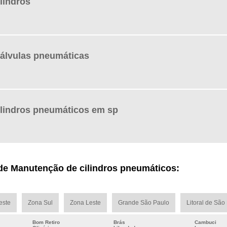
lindros
álvulas pneumáticas
lindros pneumáticos em sp
de Manutenção de cilindros pneumáticos:
este
Zona Sul
Zona Leste
Grande São Paulo
Litoral de São
Bom Retiro
Brás
Cambuci