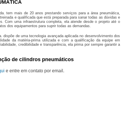
UMÁTICA
tda. tem mais de 20 anos prestando serviços para a área pneumática,
einada e qualificada que está preparada para sanar todas as dúvidas e
es. Com uma infraestrutura completa, ela atende desde o projeto até o
atos dos equipamentos para suprir todas as demandas.
a. dispõe de uma tecnologia avançada aplicada no desenvolvimento dos
dade da matéria-prima utilizada e com a qualificação da equipe em
bilidade, credibilidade e transparência, ela prima por sempre garantir a
nção de cilindros pneumáticos
qui
e entre em contato por email.