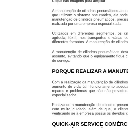
Clique nas imagens para ampliar
A
manutenção de cilindros pneumáticos
acont
que utilizam o sistema pneumático, ela pode 
manutenção de cilindros pneumáticos
, preci
realizada por uma empresa especializada.
Utilizados em diferentes segmentos, os cil
agrícola, têxtil, nos transportes e vária
diferentes formatos. A
manutenção de cilindr
A
manutenção de cilindros pneumáticos
deve
assunto, evitando que o equipamento fique c
de serviço.
PORQUE REALIZAR A MANUT
Com a realização da
manutenção de cilindro
aumento de vida útil, funcionamento adequ
reparos e problemas que não são previstos 
especializados.
Realizando a
manutenção de cilindros pneum
com muito cuidado, além de que, o clie
verificando se a empresa possui os devidos ce
QUICK-AIR SERVICE COMÉRCI