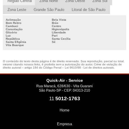
Região Central
Zona Norte
Zona Oeste
Zona Sul
Zona Leste
Grande São Paulo
Litoral de São Paulo
Aclimação
Bela Vista
Bom Retiro
Brás
Cambuci
Centro
Consolação
Higienópolis
Glicério
Liberdade
Luz
Pari
República
Santa Cecília
Santa Efigênia
Sé
Vila Buarque
O conteúdo do texto desta página é de direito reservado. Sua reprodução, parcial ou total,
mesmo citando nossos links, é proibida sem a autorização do autor. Crime de violação de
direito autoral – artigo 184 do Código Penal –
Lei 9610/98 - Lei de direitos autorais
.
Quick-Air - Service
Rua Maracá, 628/630 - Vila Guarani
São Paulo-SP - CEP: 04313-210
5012-1763
11
Home
Empresa