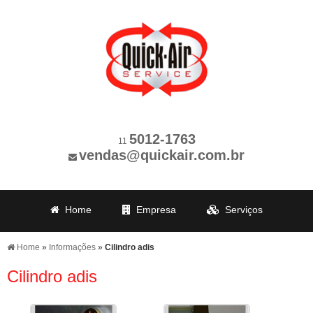
5012-1763
11
vendas@quickair.com.br
Home
Empresa
Serviços
Revisões
Produção
Clientes
Home
»
Informações
»
Cilindro adis
Informações
Contato
Cilindro adis