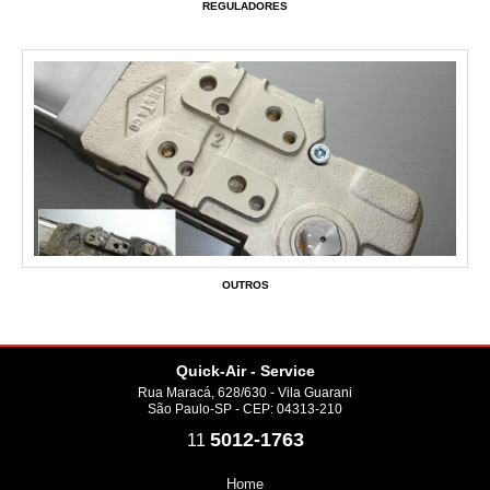
REGULADORES
OUTROS
Quick-Air - Service
Rua Maracá, 628/630 - Vila Guarani
São Paulo-SP - CEP: 04313-210
5012-1763
11
Home