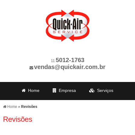
5012-1763
11
vendas@quickair.com.br
Home
Empresa
Serviços
Revisões
Produção
Clientes
Home
»
Revisões
Informações
Contato
Revisões